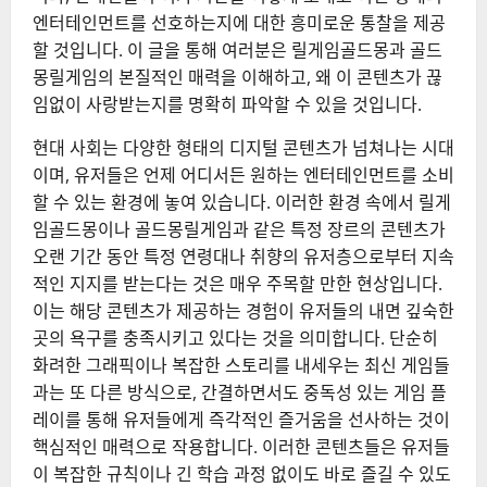
엔터테인먼트를 선호하는지에 대한 흥미로운 통찰을 제공
할 것입니다. 이 글을 통해 여러분은 릴게임골드몽과 골드
몽릴게임의 본질적인 매력을 이해하고, 왜 이 콘텐츠가 끊
임없이 사랑받는지를 명확히 파악할 수 있을 것입니다.
현대 사회는 다양한 형태의 디지털 콘텐츠가 넘쳐나는 시대
이며, 유저들은 언제 어디서든 원하는 엔터테인먼트를 소비
할 수 있는 환경에 놓여 있습니다. 이러한 환경 속에서 릴게
임골드몽이나 골드몽릴게임과 같은 특정 장르의 콘텐츠가
오랜 기간 동안 특정 연령대나 취향의 유저층으로부터 지속
적인 지지를 받는다는 것은 매우 주목할 만한 현상입니다.
이는 해당 콘텐츠가 제공하는 경험이 유저들의 내면 깊숙한
곳의 욕구를 충족시키고 있다는 것을 의미합니다. 단순히
화려한 그래픽이나 복잡한 스토리를 내세우는 최신 게임들
과는 또 다른 방식으로, 간결하면서도 중독성 있는 게임 플
레이를 통해 유저들에게 즉각적인 즐거움을 선사하는 것이
핵심적인 매력으로 작용합니다. 이러한 콘텐츠들은 유저들
이 복잡한 규칙이나 긴 학습 과정 없이도 바로 즐길 수 있도