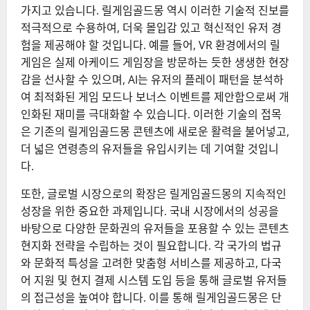
가지고 있습니다. 릴게임골드몽 역시 이러한 기술적 진보를
적극적으로 수용하여, 더욱 몰입감 있고 혁신적인 유저 경
험을 제공해야 할 것입니다. 예를 들어, VR 환경에서의 릴
게임은 실제 아케이드 게임장을 방문하는 듯한 생생한 현장
감을 선사할 수 있으며, AI는 유저의 플레이 패턴을 분석하
여 최적화된 게임 모드나 보너스 이벤트를 제안함으로써 개
인화된 재미를 극대화할 수 있습니다. 이러한 기술의 접목
은 기존의 릴게임골드몽 콘텐츠에 새로운 활력을 불어넣고,
더 넓은 연령층의 유저들을 유입시키는 데 기여할 것입니
다.
또한, 글로벌 시장으로의 확장은 릴게임골드몽의 지속적인
성장을 위한 중요한 과제입니다. 국내 시장에서의 성공을
바탕으로 다양한 문화권의 유저들을 포용할 수 있는 콘텐츠
현지화 전략을 수립하는 것이 필요합니다. 각 국가의 법규
와 문화적 특성을 고려한 맞춤형 서비스를 제공하고, 다국
어 지원 및 현지 결제 시스템 도입 등을 통해 글로벌 유저들
의 접근성을 높여야 합니다. 이를 통해 릴게임골드몽은 단