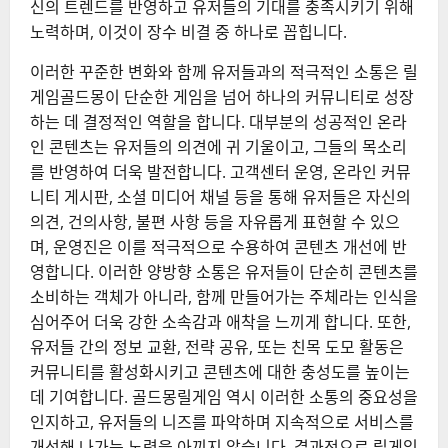
신의 트렌드를 반영하고 유저들의 기대를 충족시키기 위해
노력하며, 이것이 장수 비결 중 하나로 꼽힙니다.
이러한 꾸준한 변화와 함께 유저들과의 적극적인 소통은 릴
게임골드몽이 단순한 게임을 넘어 하나의 커뮤니티로 성장
하는 데 결정적인 역할을 합니다. 대부분의 성공적인 온라
인 콘텐츠는 유저들의 의견에 귀 기울이고, 그들의 목소리
를 반영하여 더욱 발전합니다. 고객센터 운영, 온라인 커뮤
니티 게시판, 소셜 미디어 채널 등을 통해 유저들은 자신의
의견, 건의사항, 불편 사항 등을 자유롭게 표현할 수 있으
며, 운영진은 이를 적극적으로 수용하여 콘텐츠 개선에 반
영합니다. 이러한 양방향 소통은 유저들이 단순히 콘텐츠를
소비하는 객체가 아니라, 함께 만들어가는 주체라는 인식을
심어주어 더욱 강한 소속감과 애착을 느끼게 합니다. 또한,
유저들 간의 정보 교환, 전략 공유, 또는 친목 도모 활동은
커뮤니티를 활성화시키고 콘텐츠에 대한 충성도를 높이는
데 기여합니다. 골드몽릴게임 역시 이러한 소통의 중요성을
인지하고, 유저들의 니즈를 파악하며 지속적으로 서비스를
개선해 나가는 노력을 아끼지 않습니다. 결과적으로 릴게임