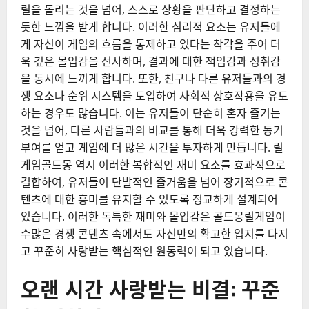
릴을 돌리는 것을 넘어, 스스로 상황을 판단하고 결정하는
듯한 느낌을 받게 합니다. 이러한 심리적 요소는 유저들에
게 자신이 게임의 흐름을 통제하고 있다는 착각을 주어 더
욱 깊은 몰입감을 선사하며, 결과에 대한 책임감과 성취감
을 동시에 느끼게 합니다. 또한, 친구나 다른 유저들과의 경
쟁 요소나 순위 시스템을 도입하여 사회적 상호작용을 유도
하는 경우도 많습니다. 이는 유저들이 단순히 혼자 즐기는
것을 넘어, 다른 사람들과의 비교를 통해 더욱 강력한 동기
부여를 얻고 게임에 더 많은 시간을 투자하게 만듭니다. 릴
게임골드몽 역시 이러한 복합적인 재미 요소를 효과적으로
결합하여, 유저들이 단발적인 즐거움을 넘어 장기적으로 콘
텐츠에 대한 흥미를 유지할 수 있도록 정교하게 설계되어
있습니다. 이러한 독특한 재미와 몰입감은 골드몽릴게임이
수많은 경쟁 콘텐츠 속에서도 자신만의 확고한 입지를 다지
고 꾸준히 사랑받는 핵심적인 원동력이 되고 있습니다.
오랜 시간 사랑받는 비결: 꾸준