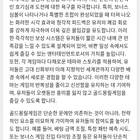
인 호기심과 도전에 대한 욕구를 자극합니다. 특히, 보너스
심볼이 나타나거나 특별한 조합이 완성되었을 때 터져 나오
는 화려한 시각 효과와 청각적 피드백은 유저의 쾌감 회로
를 강하게 자극하여 더욱 깊은 몰입감을 유도합니다. 이러
한 즉각적인 보상 시스템은 유저들이 짧은 시간 내에 큰 만
족감을 느낄 수 있도록 설계되어 있어, 바쁜 일상 속에서도
쉽게 즐길 수 있는 엔터테인먼트로서의 가치를 높입니다.
또한, 각 게임마다 다채로운 테마와 스토리를 적용하여, 유
저들은 고대 신화부터 미래 지향적인 세계관까지 다양한 배
경 속에서 새로운 경험을 할 수 있습니다. 이러한 다양한 테
마는 게임의 반복성을 줄이고 신선함을 유지하는 데 기여하
며, 유저들이 오랫동안 흥미를 잃지 않고 골드몽릴게임을
즐길 수 있도록 합니다.
골드몽릴게임은 단순한 운에만 의존하는 것이 아니라, 전략
적인 요소를 미묘하게 가미하여 유저들의 참여도를 높이기
도 합니다. 예를 들어, 베팅 금액 조절, 특정 패턴 예측 시도,
또는 보너스 게임 진입 타이밍 조절 등은 유저들이 단순히