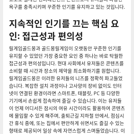
욕구를 충족시키며 꾸준한 인기를 유지하고 있는 것입니다.
지속적인 인기를 끄는 핵심 요
인: 접근성과 편의성
릴게임골드몽과 골드몽릴게임이 오랫동안 꾸준한 인기를
유지할 수 있었던 가장 중요한 요인 중 하나는 바로 탁월한
접근성과 편의성입니다. 현대 사회에서 유저들은 콘텐츠를
소비할 때 시간과 장소의 제약을 최소화하기를 원합니다.
릴게임골드몽은 이러한 유저들의 니즈를 정확히 파고들었
습니다. 복잡한 설치 과정이나 고사양의 장비 없이도 인터
넷이 연결된 환경이라면 스마트폰, 태블릿, PC 등 다양한
기기에서 손쉽게 접속하여 즐길 수 있습니다. 이는 유저들
이 언제 어디서든 잠시의 여유 시간이라도 활용하여 콘텐츠
에 몰입할 수 있게 해주며, 출퇴근길 지하철 안에서, 점심시
간 휴식 중에, 또는 집에서 편안하게 쉬면서도 즐길 수 있는
형태로 제공되어 일상 속에 자연스럽게 스며들었습니다. 이