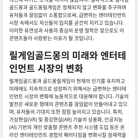
골드몽과 골드몽릴게임은 정체되지 않고 변화를 추구하며
유저들과 끊임없이 소통함으로써, 급변하는 엔터테인먼트
시장 속에서도 자신들의 입지를 굳건히 지키고 있습니다.
이러한 유연성과 사용자 중심의 운영 철학은 앞으로도 이
콘텐츠들이 사랑받는 이유가 될 것입니다.
릴게임골드몽의 미래와 엔터테
인먼트 시장의 변화
릴게임골드몽과 골드몽릴게임이 현재의 인기를 유지하고
미래에도 지속적으로 성장하기 위해서는 급변하는 엔터테
인먼트 시장의 변화에 능동적으로 대응해야 합니다. 기술의
발전은 새로운 형태의 콘텐츠를 끊임없이 만들어내고 있으
며, 유저들의 기대치 또한 점점 높아지고 있습니다. 특히,
가상현실(VR) 및 증강현실(AR) 기술의 상용화, 인공지능
(AI) 기반의 개인 맞춤형 콘텐츠 추천 시스템 도입 등은 온
라인 엔터테인먼트 경험의 패러다임을 변화시킬 잠재력을