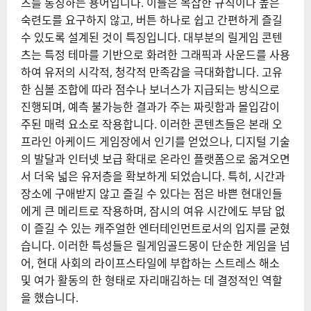
츠를 통칭하는 용어입니다. 이들은 복잡한 규칙이나 높은
숙련도를 요구하지 않고, 버튼 하나로 쉽고 간편하게 즐길
수 있도록 설계된 것이 특징입니다. 대부분의 릴게임 콘텐
츠는 특정 테마를 기반으로 화려한 그래픽과 사운드를 사용
하여 유저의 시각적, 청각적 만족감을 극대화합니다. 고유
한 심볼 조합에 따라 점수나 보너스가 지급되는 방식으로
진행되며, 예측 불가능한 결과가 주는 짜릿함과 몰입감이
주된 매력 요소로 작용합니다. 이러한 콘텐츠들은 본래 오
프라인 아케이드 게임장에서 인기를 얻었으나, 디지털 기술
의 발달과 인터넷 보급 확대로 온라인 플랫폼으로 옮겨오면
서 더욱 넓은 유저층을 확보하게 되었습니다. 특히, 시간과
장소에 구애받지 않고 즐길 수 있다는 점은 바쁜 현대인들
에게 큰 메리트로 작용하며, 잠시의 여유 시간에도 부담 없
이 즐길 수 있는 캐주얼한 엔터테인먼트로서의 입지를 굳혔
습니다. 이러한 특성들은 릴게임골드몽이 단순한 게임을 넘
어, 현대 사회의 라이프스타일에 부합하는 스트레스 해소
및 여가 활동의 한 형태로 자리매김하는 데 결정적인 역할
을 했습니다.