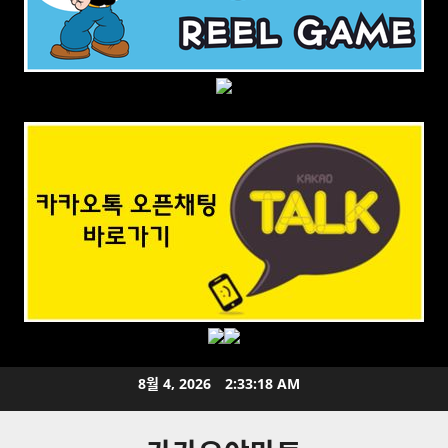
콘
8월 4, 2026
2:33:19 AM
텐
츠