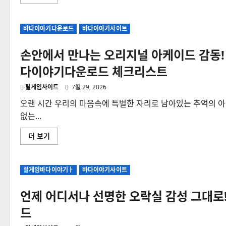
도
가
장
에
진
취
대
본
재]
해
연
퇴
바다이야기다운로드
바다이야기사이트
더
의
근
읽
가
길
어
치
지
보
와
하
손안에서 만나는 오리지널 아케이드 감동!
기
안
철
전
안
다이야기다운로드 체크리스트
한
에
릴
서
바다이야기
게
바
릴게임사이트
7월 29, 2026
임
다
손안
사
이
오랜 시간 우리의 마음속에 특별한 자리로 남아있는 추억의 아
이
야
트
기
없는...
동!
시
모
스
바
템
일
손
더 보기
에
을
안
최우
대
즐
에
해
기
서
더
는
만
릴게임바다이야기ㅏ
바다이야기사이트
읽
유
나
트
어
저
는
보
들
오
기
이
리
언제 어디서나 선명한 오락실 감성 그대
말
지
릴게임사
하
널
드
는
아
바
케