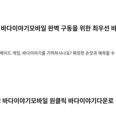
 바다이야기모바일 완벽 구동을 위한 최우선 
다운로드
바다이야기사이트
에서 만나는 오리지널 아케이드
케이드 게임, 바다이야기를 기억하시나요? 찌릿한 손맛과 예측할 수
 바다이야기모바일 완벽 구동을
선 바다이야기다운로드 체크
로! 바다이야기모바일 원클릭 바다이야기다운로
이트
7월 29, 2026