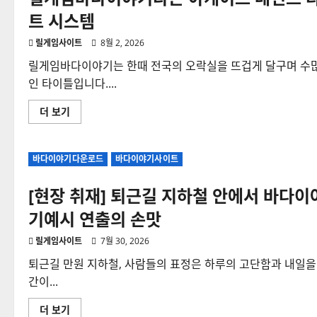
이
튕
트
트 시스템
김
직
현
접
상
가
릴게임사이트
8월 2, 2026
을
동
원
해
릴게임바다이야기는 한때 전국의 오락실을 뜨겁게 달구며 수많
천
보
봉
며
인 타이틀입니다....
쇄
체
하
감
는
한
릴
더 보기
바
24
게
다
시
임
이
간
바
야
보
다
바다이야기
기
바다이야기다운로드
바다이야기사이트
안
이
pc
인
야
[현
버
프
기
전
라
라
[현장 취재] 퇴근길 지하철 안에서 바다
에
및
는
대
릴
아
이야
기예시 연출의 손맛
해
게
케
더
임
이
읽
바
드
릴게임사이트
7월 30, 2026
는 
어
다
레
보
이
전
퇴근길 만원 지하철, 사람들의 표정은 하루의 고단함과 내일을
기
야
드
기
타
간이...
릴게임사
정
이
산
틀
속
이
[현
더 보기