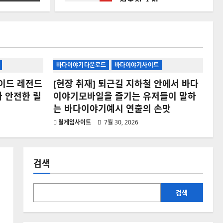
연출의 손맛
손안에서 만나는 오리지
7월 30, 2026
널 아케이드 감동! 바다이
야기모바일 완벽 구동을
위한 최우선 바다이야기
5
다운로드 체크리스트
바다이야기다운로드
바다이야기사이트
7월 29, 2026
이드 레전드
[현장 취재] 퇴근길 지하철 안에서 바다
 안전한 릴
이야기모바일을 즐기는 유저들이 말하
는 바다이야기예시 연출의 손맛
릴게임사이트
7월 30, 2026
동해
 릴
검색
검색