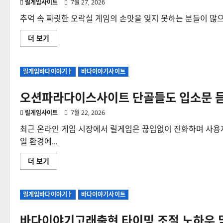
다
이
릴게임사이트
7월 27, 2026
이
드
야
감
추억 속 짜릿한 오락실 게임의 손맛을 잊지 못하는 분들이 많으실
기
동!
예
바
시
다
언
더 보기
연
이
제
출
야
어
의
기
디
손
모
서
맛
바
릴게임바다이야기ㅏ
바다이야기사이트
나
에
일
선
대
완
명
해
벽
한
오션파라다이스사이트 단골들도 입소문 듣
더
구
오
읽
동
락
어
을
릴게임사이트
7월 22, 2026
실
보
위
감
기
한
최근 온라인 게임 시장에서 릴게임은 끊임없이 진화하며 사용
성
최
그
일 환경에...
우
대
선
로!
바
바
오
더 보기
다
다
션
이
이
파
야
야
라
기
기
다
다
모
릴게임바다이야기ㅏ
바다이야기사이트
이
운
바
스
로
일
사
드
원
이
바다이야기고래출현 타이밍 조절 노하우 
체
클