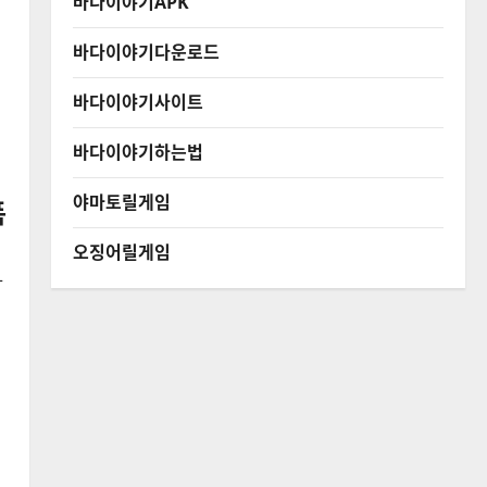
바다이야기APK
바다이야기다운로드
바다이야기사이트
바다이야기하는법
야마토릴게임
폼
오징어릴게임
바