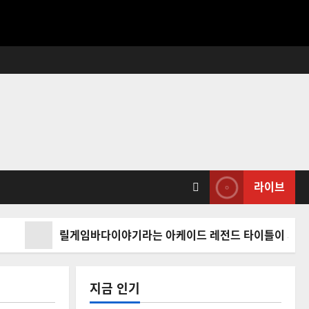
라이브
릴게임바다이야기라는 아케이드 레전드 타이틀이 가진 본연의 가
지금 인기