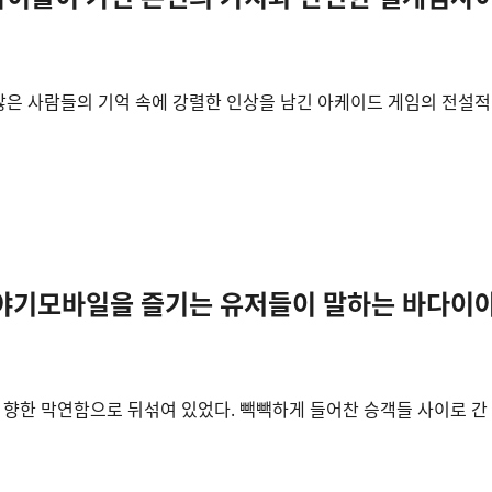
은 사람들의 기억 속에 강렬한 인상을 남긴 아케이드 게임의 전설적
다운로드
바다이야기사이트
장 취재] 퇴근길 지하철 안에서
이야기모바일을 즐기는 유저들이 말하는 바다이
기모바일을 즐기는 유저들이 
바다이야기예시 연출의 손맛
 향한 막연함으로 뒤섞여 있었다. 빽빽하게 들어찬 승객들 사이로 간
이트
7월 30, 2026