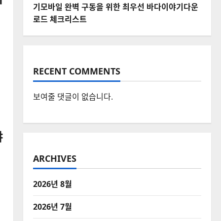
기모바일 완벽 구동을 위한 최우선 바다이야기다운
로드 체크리스트
RECENT COMMENTS
보여줄 댓글이 없습니다.
 바다
야
말하
ARCHIVES
2026년 8월
2026년 7월